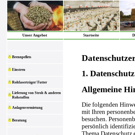
Unser Angebot
Startseite
D
Datenschutze
Brennpellets
Einstreu
1. Datenschutz
Rohfaserträger/ Futter
Allgemeine Hi
Lieferung von Stroh & anderen
Rohstoffen
Die folgenden Hinwe
Anlagenvermietung
mit Ihren personenb
besuchen. Personenb
Beratung
persönlich identifiz
Thema Datenschutz e