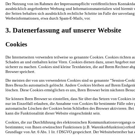
Der Nutzung von im Rahmen der Impressumspflicht veröffentlichten Kontaktda
ausdrücklich angeforderter Werbung und Informationsmaterialien wird hiermit 
der Seiten behalten sich ausdrücklich rechtliche Schritte im Falle der unverla
Werbeinformationen, etwa durch Spam-E-Mails, vor.
3. Datenerfassung auf unserer Website
Cookies
Die Internetseiten verwenden teilweise so genannte Cookies. Cookies richten a
Schaden an und enthalten keine Viren. Cookies dienen dazu, unser Angebot nutz
sicherer zu machen. Cookies sind kleine Textdateien, die auf Ihrem Rechner ab
Browser speichert.
Die meisten der von uns verwendeten Cookies sind so genannte “Session-Cooki
Ihres Besuchs automatisch gelöscht. Andere Cookies bleiben auf Ihrem Endgerät
löschen. Diese Cookies ermöglichen es uns, Ihren Browser beim nächsten Besu
Sie können Ihren Browser so einstellen, dass Sie über das Setzen von Cookies 
nur im Einzelfall erlauben, die Annahme von Cookies für bestimmte Fälle oder 
automatische Löschen der Cookies beim Schließen des Browser aktivieren. Bei
kann die Funktionalität dieser Website eingeschränkt sein.
Cookies, die zur Durchführung des elektronischen Kommunikationsvorgangs ode
bestimmter, von Ihnen erwünschter Funktionen (z.B. Warenkorbfunktion) erforde
Grundlage von Art. 6 Abs. 1 lit. f DSGVO gespeichert. Der Websitebetreiber hat e