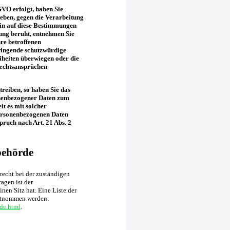
GVO erfolgt, haben Sie
geben, gegen die Verarbeitung
ein auf diese Bestimmungen
tung beruht, entnehmen Sie
re betroffenen
wingende schutzwürdige
iheiten überwiegen oder die
Rechtsansprüchen
reiben, so haben Sie das
onenbezogener Daten zum
it es mit solcher
personenbezogenen Daten
ruch nach Art. 21 Abs. 2
behörde
recht bei der zuständigen
agen ist der
en Sitz hat. Eine Liste der
ntnommen werden:
de.html
.