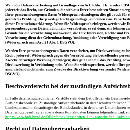
Wenn die Datenverarbeitung auf Grundlage von Art. 6 Abs. 1 lit. e oder f DS
jederzeit das Recht, aus Gründen, die sich aus Ihrer besonderen Situation er
Ihrer personenbezogenen Daten Widerspruch einzulegen; dies gilt auch für 
gestütztes Profiling. Die jeweilige Rechtsgrundlage, auf denen eine Verarbei
dieser Datenschutzerklärung. Wenn Sie Widerspruch einlegen, werden wir Ih
personenbezogenen Daten nicht mehr verarbeiten, es sei denn, wir können z
Gründe für die Verarbeitung nachweisen, die Ihre Interessen, Rechte und Fre
Verarbeitung dient der Geltendmachung, Ausübung oder Verteidigung von 
(Widerspruch nach Art. 21 Abs. 1 DSGVO).
Werden Ihre personenbezogenen Daten verarbeitet, um Direktwerbung zu bet
Recht, jederzeit Widerspruch gegen die Verarbeitung Sie betreffender pers
Zwecke derartiger Werbung einzulegen; dies gilt auch für das Profiling, sowe
Direktwerbung in Verbindung steht. Wenn Sie widersprechen, werden Ihre 
anschließend nicht mehr zum Zwecke der Direktwerbung verwendet (Widersp
DSGVO).
Beschwerderecht bei der zuständigen Aufsichts
Im Falle datenschutzrechtlicher Verstöße steht dem Betroffenen ein Beschwerde
Aufsichtsbehörde zu. Zuständige Aufsichtsbehörde in datenschutzrechtlichen Fr
Landesdatenschutzbeauftragte des Bundeslandes, in dem unser Unternehmen sein
Datenschutzbeauftragten sowie deren Kontaktdaten können folgendem Link e
https://www.bfdi.bund.de/DE/Infothek/Anschriften_Links/anschriften_links-no
Recht auf Datenübertragbarkeit