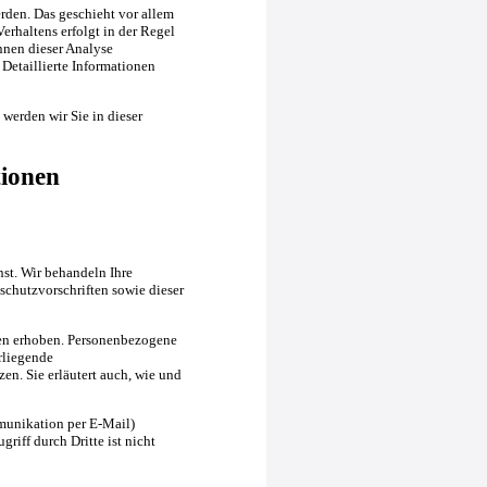
rden. Das geschieht vor allem
rhaltens erfolgt in der Regel
nnen dieser Analyse
Detaillierte Informationen
werden wir Sie in dieser
tionen
nst. Wir behandeln Ihre
chutzvorschriften sowie dieser
en erhoben. Personenbezogene
rliegende
en. Sie erläutert auch, wie und
mmunikation per E-Mail)
riff durch Dritte ist nicht