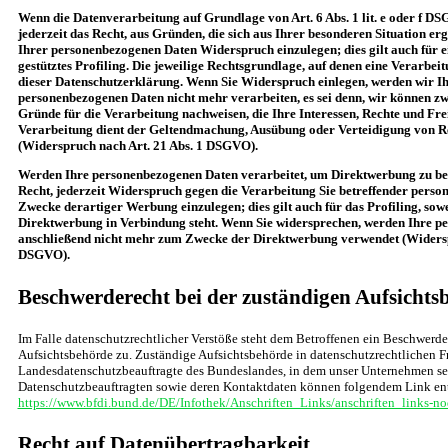
Wenn die Datenverarbeitung auf Grundlage von Art. 6 Abs. 1 lit. e oder f DS
jederzeit das Recht, aus Gründen, die sich aus Ihrer besonderen Situation er
Ihrer personenbezogenen Daten Widerspruch einzulegen; dies gilt auch für 
gestütztes Profiling. Die jeweilige Rechtsgrundlage, auf denen eine Verarbei
dieser Datenschutzerklärung. Wenn Sie Widerspruch einlegen, werden wir Ih
personenbezogenen Daten nicht mehr verarbeiten, es sei denn, wir können z
Gründe für die Verarbeitung nachweisen, die Ihre Interessen, Rechte und Fre
Verarbeitung dient der Geltendmachung, Ausübung oder Verteidigung von 
(Widerspruch nach Art. 21 Abs. 1 DSGVO).
Werden Ihre personenbezogenen Daten verarbeitet, um Direktwerbung zu bet
Recht, jederzeit Widerspruch gegen die Verarbeitung Sie betreffender pers
Zwecke derartiger Werbung einzulegen; dies gilt auch für das Profiling, sowe
Direktwerbung in Verbindung steht. Wenn Sie widersprechen, werden Ihre 
anschließend nicht mehr zum Zwecke der Direktwerbung verwendet (Widersp
DSGVO).
Beschwerderecht bei der zuständigen Aufsichts
Im Falle datenschutzrechtlicher Verstöße steht dem Betroffenen ein Beschwerde
Aufsichtsbehörde zu. Zuständige Aufsichtsbehörde in datenschutzrechtlichen Fr
Landesdatenschutzbeauftragte des Bundeslandes, in dem unser Unternehmen sein
Datenschutzbeauftragten sowie deren Kontaktdaten können folgendem Link e
https://www.bfdi.bund.de/DE/Infothek/Anschriften_Links/anschriften_links-no
Recht auf Datenübertragbarkeit