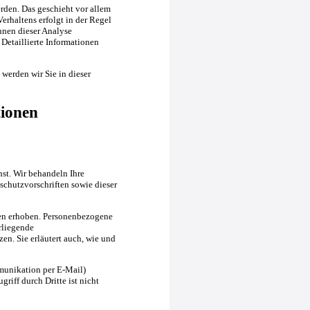
rden. Das geschieht vor allem
rhaltens erfolgt in der Regel
nnen dieser Analyse
Detaillierte Informationen
werden wir Sie in dieser
tionen
nst. Wir behandeln Ihre
chutzvorschriften sowie dieser
en erhoben. Personenbezogene
rliegende
en. Sie erläutert auch, wie und
mmunikation per E-Mail)
riff durch Dritte ist nicht