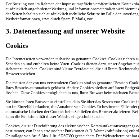
Der Nutzung von im Rahmen der Impressumspflicht veröffentlichten Kontaktda
ausdrücklich angeforderter Werbung und Informationsmaterialien wird hiermit 
der Seiten behalten sich ausdrücklich rechtliche Schritte im Falle der unverla
Werbeinformationen, etwa durch Spam-E-Mails, vor.
3. Datenerfassung auf unserer Website
Cookies
Die Internetseiten verwenden teilweise so genannte Cookies. Cookies richten a
Schaden an und enthalten keine Viren. Cookies dienen dazu, unser Angebot nutz
sicherer zu machen. Cookies sind kleine Textdateien, die auf Ihrem Rechner ab
Browser speichert.
Die meisten der von uns verwendeten Cookies sind so genannte “Session-Cooki
Ihres Besuchs automatisch gelöscht. Andere Cookies bleiben auf Ihrem Endgerät
löschen. Diese Cookies ermöglichen es uns, Ihren Browser beim nächsten Besu
Sie können Ihren Browser so einstellen, dass Sie über das Setzen von Cookies 
nur im Einzelfall erlauben, die Annahme von Cookies für bestimmte Fälle oder 
automatische Löschen der Cookies beim Schließen des Browser aktivieren. Bei
kann die Funktionalität dieser Website eingeschränkt sein.
Cookies, die zur Durchführung des elektronischen Kommunikationsvorgangs ode
bestimmter, von Ihnen erwünschter Funktionen (z.B. Warenkorbfunktion) erforde
Grundlage von Art. 6 Abs. 1 lit. f DSGVO gespeichert. Der Websitebetreiber hat e