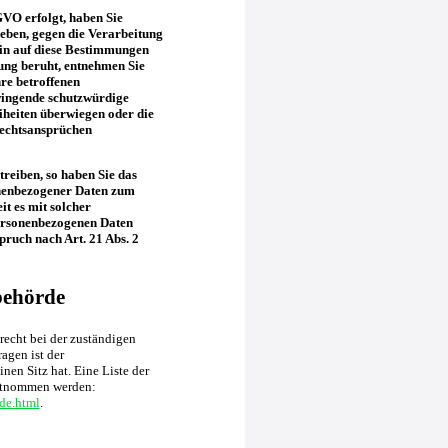
GVO erfolgt, haben Sie
geben, gegen die Verarbeitung
ein auf diese Bestimmungen
tung beruht, entnehmen Sie
re betroffenen
wingende schutzwürdige
iheiten überwiegen oder die
Rechtsansprüchen
reiben, so haben Sie das
onenbezogener Daten zum
it es mit solcher
personenbezogenen Daten
ruch nach Art. 21 Abs. 2
behörde
recht bei der zuständigen
agen ist der
en Sitz hat. Eine Liste der
ntnommen werden:
de.html
.