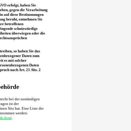
GVO erfolgt, haben Sie
geben, gegen die Verarbeitung
ein auf diese Bestimmungen
tung beruht, entnehmen Sie
re betroffenen
wingende schutzwürdige
iheiten überwiegen oder die
Rechtsansprüchen
reiben, so haben Sie das
onenbezogener Daten zum
it es mit solcher
personenbezogenen Daten
ruch nach Art. 21 Abs. 2
behörde
recht bei der zuständigen
agen ist der
en Sitz hat. Eine Liste der
ntnommen werden:
de.html
.