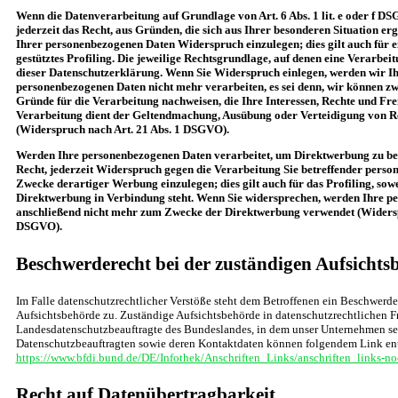
Wenn die Datenverarbeitung auf Grundlage von Art. 6 Abs. 1 lit. e oder f DS
jederzeit das Recht, aus Gründen, die sich aus Ihrer besonderen Situation er
Ihrer personenbezogenen Daten Widerspruch einzulegen; dies gilt auch für 
gestütztes Profiling. Die jeweilige Rechtsgrundlage, auf denen eine Verarbei
dieser Datenschutzerklärung. Wenn Sie Widerspruch einlegen, werden wir Ih
personenbezogenen Daten nicht mehr verarbeiten, es sei denn, wir können z
Gründe für die Verarbeitung nachweisen, die Ihre Interessen, Rechte und Fre
Verarbeitung dient der Geltendmachung, Ausübung oder Verteidigung von 
(Widerspruch nach Art. 21 Abs. 1 DSGVO).
Werden Ihre personenbezogenen Daten verarbeitet, um Direktwerbung zu bet
Recht, jederzeit Widerspruch gegen die Verarbeitung Sie betreffender pers
Zwecke derartiger Werbung einzulegen; dies gilt auch für das Profiling, sowe
Direktwerbung in Verbindung steht. Wenn Sie widersprechen, werden Ihre 
anschließend nicht mehr zum Zwecke der Direktwerbung verwendet (Widersp
DSGVO).
Beschwerderecht bei der zuständigen Aufsichts
Im Falle datenschutzrechtlicher Verstöße steht dem Betroffenen ein Beschwerde
Aufsichtsbehörde zu. Zuständige Aufsichtsbehörde in datenschutzrechtlichen Fr
Landesdatenschutzbeauftragte des Bundeslandes, in dem unser Unternehmen sein
Datenschutzbeauftragten sowie deren Kontaktdaten können folgendem Link e
https://www.bfdi.bund.de/DE/Infothek/Anschriften_Links/anschriften_links-no
Recht auf Datenübertragbarkeit