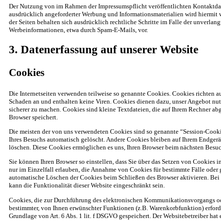
Der Nutzung von im Rahmen der Impressumspflicht veröffentlichten Kontaktda
ausdrücklich angeforderter Werbung und Informationsmaterialien wird hiermit 
der Seiten behalten sich ausdrücklich rechtliche Schritte im Falle der unverla
Werbeinformationen, etwa durch Spam-E-Mails, vor.
3. Datenerfassung auf unserer Website
Cookies
Die Internetseiten verwenden teilweise so genannte Cookies. Cookies richten a
Schaden an und enthalten keine Viren. Cookies dienen dazu, unser Angebot nutz
sicherer zu machen. Cookies sind kleine Textdateien, die auf Ihrem Rechner ab
Browser speichert.
Die meisten der von uns verwendeten Cookies sind so genannte “Session-Cooki
Ihres Besuchs automatisch gelöscht. Andere Cookies bleiben auf Ihrem Endgerät
löschen. Diese Cookies ermöglichen es uns, Ihren Browser beim nächsten Besu
Sie können Ihren Browser so einstellen, dass Sie über das Setzen von Cookies 
nur im Einzelfall erlauben, die Annahme von Cookies für bestimmte Fälle oder 
automatische Löschen der Cookies beim Schließen des Browser aktivieren. Bei
kann die Funktionalität dieser Website eingeschränkt sein.
Cookies, die zur Durchführung des elektronischen Kommunikationsvorgangs ode
bestimmter, von Ihnen erwünschter Funktionen (z.B. Warenkorbfunktion) erforde
Grundlage von Art. 6 Abs. 1 lit. f DSGVO gespeichert. Der Websitebetreiber hat e