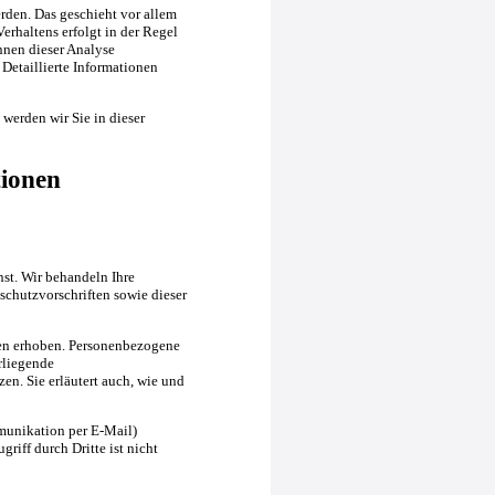
rden. Das geschieht vor allem
rhaltens erfolgt in der Regel
nnen dieser Analyse
Detaillierte Informationen
werden wir Sie in dieser
tionen
nst. Wir behandeln Ihre
chutzvorschriften sowie dieser
en erhoben. Personenbezogene
rliegende
en. Sie erläutert auch, wie und
mmunikation per E-Mail)
riff durch Dritte ist nicht