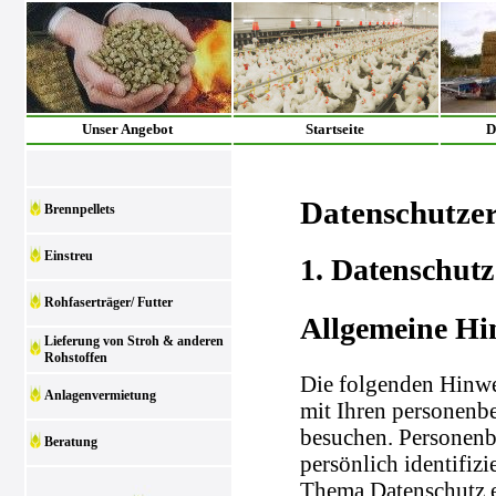
Unser Angebot
Startseite
D
Datenschutze
Brennpellets
Einstreu
1. Datenschutz
Rohfaserträger/ Futter
Allgemeine Hi
Lieferung von Stroh & anderen
Rohstoffen
Die folgenden Hinwe
Anlagenvermietung
mit Ihren personenb
besuchen. Personenb
Beratung
persönlich identifiz
Thema Datenschutz e