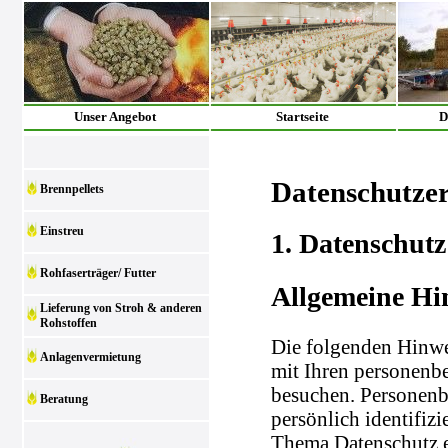
Unser Angebot
Startseite
D
Datenschutze
Brennpellets
Einstreu
1. Datenschutz
Rohfaserträger/ Futter
Allgemeine Hi
Lieferung von Stroh & anderen
Rohstoffen
Die folgenden Hinwe
Anlagenvermietung
mit Ihren personenb
besuchen. Personenb
Beratung
persönlich identifiz
Thema Datenschutz e