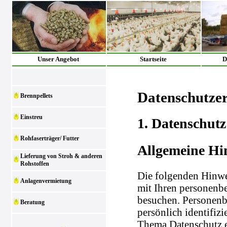
Unser Angebot
Startseite
D
Datenschutze
Brennpellets
Einstreu
1. Datenschutz
Rohfaserträger/ Futter
Allgemeine Hi
Lieferung von Stroh & anderen
Rohstoffen
Die folgenden Hinwe
Anlagenvermietung
mit Ihren personenb
besuchen. Personenb
Beratung
persönlich identifiz
Thema Datenschutz e