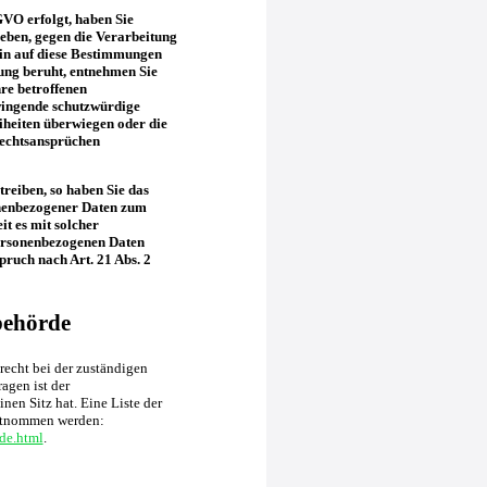
GVO erfolgt, haben Sie
geben, gegen die Verarbeitung
ein auf diese Bestimmungen
tung beruht, entnehmen Sie
re betroffenen
wingende schutzwürdige
iheiten überwiegen oder die
Rechtsansprüchen
reiben, so haben Sie das
onenbezogener Daten zum
it es mit solcher
personenbezogenen Daten
ruch nach Art. 21 Abs. 2
behörde
recht bei der zuständigen
agen ist der
en Sitz hat. Eine Liste der
ntnommen werden:
de.html
.