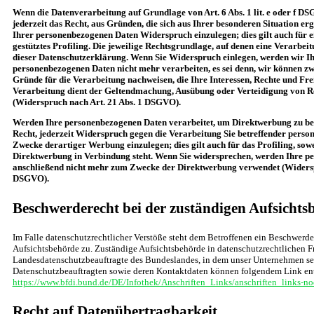
Wenn die Datenverarbeitung auf Grundlage von Art. 6 Abs. 1 lit. e oder f DS
jederzeit das Recht, aus Gründen, die sich aus Ihrer besonderen Situation er
Ihrer personenbezogenen Daten Widerspruch einzulegen; dies gilt auch für 
gestütztes Profiling. Die jeweilige Rechtsgrundlage, auf denen eine Verarbei
dieser Datenschutzerklärung. Wenn Sie Widerspruch einlegen, werden wir Ih
personenbezogenen Daten nicht mehr verarbeiten, es sei denn, wir können z
Gründe für die Verarbeitung nachweisen, die Ihre Interessen, Rechte und Fre
Verarbeitung dient der Geltendmachung, Ausübung oder Verteidigung von 
(Widerspruch nach Art. 21 Abs. 1 DSGVO).
Werden Ihre personenbezogenen Daten verarbeitet, um Direktwerbung zu bet
Recht, jederzeit Widerspruch gegen die Verarbeitung Sie betreffender pers
Zwecke derartiger Werbung einzulegen; dies gilt auch für das Profiling, sowe
Direktwerbung in Verbindung steht. Wenn Sie widersprechen, werden Ihre 
anschließend nicht mehr zum Zwecke der Direktwerbung verwendet (Widersp
DSGVO).
Beschwerderecht bei der zuständigen Aufsichts
Im Falle datenschutzrechtlicher Verstöße steht dem Betroffenen ein Beschwerde
Aufsichtsbehörde zu. Zuständige Aufsichtsbehörde in datenschutzrechtlichen Fr
Landesdatenschutzbeauftragte des Bundeslandes, in dem unser Unternehmen sein
Datenschutzbeauftragten sowie deren Kontaktdaten können folgendem Link e
https://www.bfdi.bund.de/DE/Infothek/Anschriften_Links/anschriften_links-no
Recht auf Datenübertragbarkeit