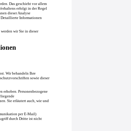
rden. Das geschieht vor allem
rhaltens erfolgt in der Regel
nnen dieser Analyse
Detaillierte Informationen
werden wir Sie in dieser
tionen
nst. Wir behandeln Ihre
chutzvorschriften sowie dieser
en erhoben. Personenbezogene
rliegende
en. Sie erläutert auch, wie und
mmunikation per E-Mail)
riff durch Dritte ist nicht