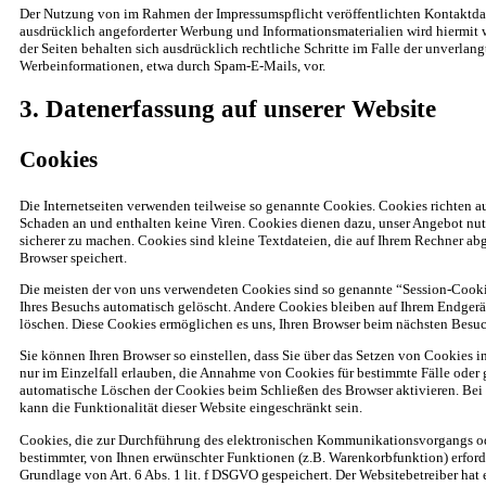
Der Nutzung von im Rahmen der Impressumspflicht veröffentlichten Kontaktda
ausdrücklich angeforderter Werbung und Informationsmaterialien wird hiermit 
der Seiten behalten sich ausdrücklich rechtliche Schritte im Falle der unverla
Werbeinformationen, etwa durch Spam-E-Mails, vor.
3. Datenerfassung auf unserer Website
Cookies
Die Internetseiten verwenden teilweise so genannte Cookies. Cookies richten a
Schaden an und enthalten keine Viren. Cookies dienen dazu, unser Angebot nutz
sicherer zu machen. Cookies sind kleine Textdateien, die auf Ihrem Rechner ab
Browser speichert.
Die meisten der von uns verwendeten Cookies sind so genannte “Session-Cooki
Ihres Besuchs automatisch gelöscht. Andere Cookies bleiben auf Ihrem Endgerät
löschen. Diese Cookies ermöglichen es uns, Ihren Browser beim nächsten Besu
Sie können Ihren Browser so einstellen, dass Sie über das Setzen von Cookies 
nur im Einzelfall erlauben, die Annahme von Cookies für bestimmte Fälle oder 
automatische Löschen der Cookies beim Schließen des Browser aktivieren. Bei
kann die Funktionalität dieser Website eingeschränkt sein.
Cookies, die zur Durchführung des elektronischen Kommunikationsvorgangs ode
bestimmter, von Ihnen erwünschter Funktionen (z.B. Warenkorbfunktion) erforde
Grundlage von Art. 6 Abs. 1 lit. f DSGVO gespeichert. Der Websitebetreiber hat e