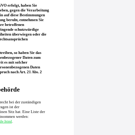
GVO erfolgt, haben Sie
geben, gegen die Verarbeitung
ein auf diese Bestimmungen
tung beruht, entnehmen Sie
re betroffenen
wingende schutzwürdige
iheiten überwiegen oder die
Rechtsansprüchen
reiben, so haben Sie das
onenbezogener Daten zum
it es mit solcher
personenbezogenen Daten
ruch nach Art. 21 Abs. 2
behörde
recht bei der zuständigen
agen ist der
en Sitz hat. Eine Liste der
ntnommen werden:
de.html
.