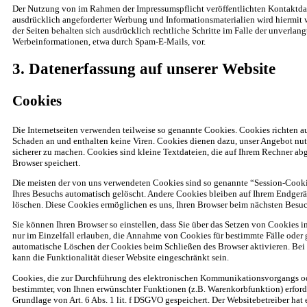
Der Nutzung von im Rahmen der Impressumspflicht veröffentlichten Kontaktda
ausdrücklich angeforderter Werbung und Informationsmaterialien wird hiermit 
der Seiten behalten sich ausdrücklich rechtliche Schritte im Falle der unverla
Werbeinformationen, etwa durch Spam-E-Mails, vor.
3. Datenerfassung auf unserer Website
Cookies
Die Internetseiten verwenden teilweise so genannte Cookies. Cookies richten a
Schaden an und enthalten keine Viren. Cookies dienen dazu, unser Angebot nutz
sicherer zu machen. Cookies sind kleine Textdateien, die auf Ihrem Rechner ab
Browser speichert.
Die meisten der von uns verwendeten Cookies sind so genannte “Session-Cooki
Ihres Besuchs automatisch gelöscht. Andere Cookies bleiben auf Ihrem Endgerät
löschen. Diese Cookies ermöglichen es uns, Ihren Browser beim nächsten Besu
Sie können Ihren Browser so einstellen, dass Sie über das Setzen von Cookies 
nur im Einzelfall erlauben, die Annahme von Cookies für bestimmte Fälle oder 
automatische Löschen der Cookies beim Schließen des Browser aktivieren. Bei
kann die Funktionalität dieser Website eingeschränkt sein.
Cookies, die zur Durchführung des elektronischen Kommunikationsvorgangs ode
bestimmter, von Ihnen erwünschter Funktionen (z.B. Warenkorbfunktion) erforde
Grundlage von Art. 6 Abs. 1 lit. f DSGVO gespeichert. Der Websitebetreiber hat e