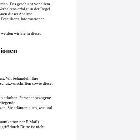
rden. Das geschieht vor allem
rhaltens erfolgt in der Regel
nnen dieser Analyse
Detaillierte Informationen
werden wir Sie in dieser
tionen
nst. Wir behandeln Ihre
chutzvorschriften sowie dieser
en erhoben. Personenbezogene
rliegende
en. Sie erläutert auch, wie und
mmunikation per E-Mail)
riff durch Dritte ist nicht