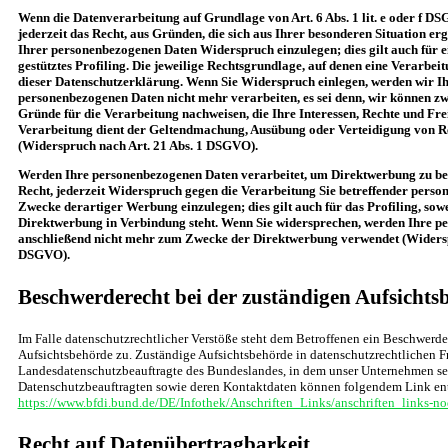
Wenn die Datenverarbeitung auf Grundlage von Art. 6 Abs. 1 lit. e oder f DS
jederzeit das Recht, aus Gründen, die sich aus Ihrer besonderen Situation er
Ihrer personenbezogenen Daten Widerspruch einzulegen; dies gilt auch für 
gestütztes Profiling. Die jeweilige Rechtsgrundlage, auf denen eine Verarbei
dieser Datenschutzerklärung. Wenn Sie Widerspruch einlegen, werden wir Ih
personenbezogenen Daten nicht mehr verarbeiten, es sei denn, wir können z
Gründe für die Verarbeitung nachweisen, die Ihre Interessen, Rechte und Fre
Verarbeitung dient der Geltendmachung, Ausübung oder Verteidigung von 
(Widerspruch nach Art. 21 Abs. 1 DSGVO).
Werden Ihre personenbezogenen Daten verarbeitet, um Direktwerbung zu bet
Recht, jederzeit Widerspruch gegen die Verarbeitung Sie betreffender pers
Zwecke derartiger Werbung einzulegen; dies gilt auch für das Profiling, sowe
Direktwerbung in Verbindung steht. Wenn Sie widersprechen, werden Ihre 
anschließend nicht mehr zum Zwecke der Direktwerbung verwendet (Widersp
DSGVO).
Beschwerderecht bei der zuständigen Aufsichts
Im Falle datenschutzrechtlicher Verstöße steht dem Betroffenen ein Beschwerde
Aufsichtsbehörde zu. Zuständige Aufsichtsbehörde in datenschutzrechtlichen Fr
Landesdatenschutzbeauftragte des Bundeslandes, in dem unser Unternehmen sein
Datenschutzbeauftragten sowie deren Kontaktdaten können folgendem Link e
https://www.bfdi.bund.de/DE/Infothek/Anschriften_Links/anschriften_links-no
Recht auf Datenübertragbarkeit