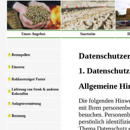
Unser Angebot
Startseite
D
Datenschutze
Brennpellets
Einstreu
1. Datenschutz
Rohfaserträger/ Futter
Allgemeine Hi
Lieferung von Stroh & anderen
Rohstoffen
Die folgenden Hinwe
Anlagenvermietung
mit Ihren personenb
besuchen. Personenb
Beratung
persönlich identifiz
Thema Datenschutz e