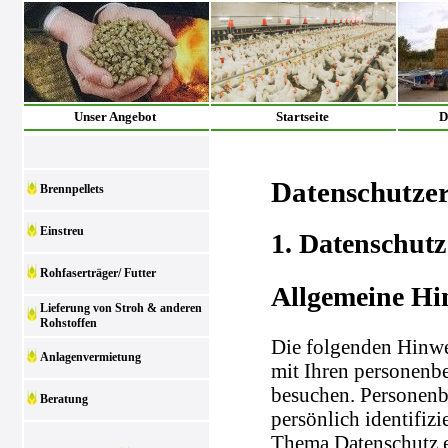
Unser Angebot
Startseite
D
Datenschutze
Brennpellets
Einstreu
1. Datenschutz
Rohfaserträger/ Futter
Allgemeine Hi
Lieferung von Stroh & anderen
Rohstoffen
Die folgenden Hinwe
Anlagenvermietung
mit Ihren personenb
besuchen. Personenb
Beratung
persönlich identifiz
Thema Datenschutz e