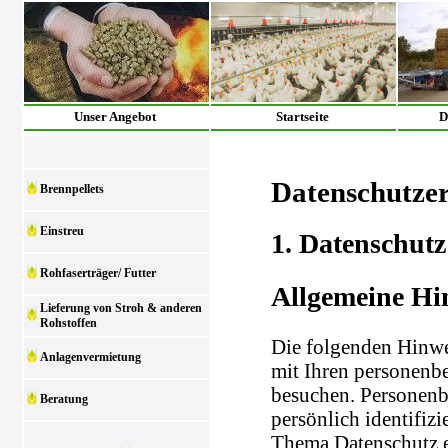
Unser Angebot
Startseite
D
Datenschutze
Brennpellets
Einstreu
1. Datenschutz
Rohfaserträger/ Futter
Allgemeine Hi
Lieferung von Stroh & anderen
Rohstoffen
Die folgenden Hinwe
Anlagenvermietung
mit Ihren personenb
besuchen. Personenb
Beratung
persönlich identifiz
Thema Datenschutz e