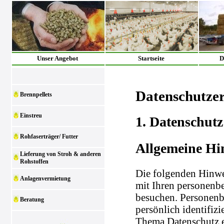
Unser Angebot
Startseite
D
Datenschutze
Brennpellets
Einstreu
1. Datenschutz
Rohfaserträger/ Futter
Allgemeine Hi
Lieferung von Stroh & anderen
Rohstoffen
Die folgenden Hinwe
Anlagenvermietung
mit Ihren personenb
besuchen. Personenb
Beratung
persönlich identifiz
Thema Datenschutz e