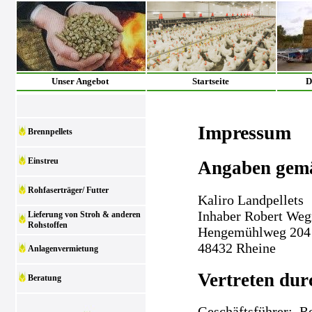
Unser Angebot
Startseite
D
Impressum
Brennpellets
Einstreu
Angaben gem
Rohfaserträger/ Futter
Kaliro Landpellets
Inhaber Robert We
Lieferung von Stroh & anderen
Rohstoffen
Hengemühlweg 204
48432 Rheine
Anlagenvermietung
Vertreten dur
Beratung
Geschäftsführer: 