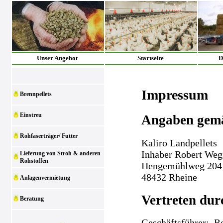
Unser Angebot
Startseite
D
Impressum
Brennpellets
Einstreu
Angaben gem
Rohfaserträger/ Futter
Kaliro Landpellets
Inhaber Robert We
Lieferung von Stroh & anderen
Rohstoffen
Hengemühlweg 204
48432 Rheine
Anlagenvermietung
Vertreten dur
Beratung
Geschäftsführer: 