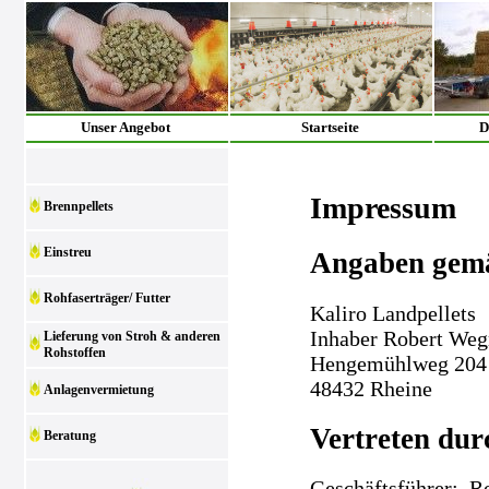
Unser Angebot
Startseite
D
Impressum
Brennpellets
Einstreu
Angaben gem
Rohfaserträger/ Futter
Kaliro Landpellets
Inhaber Robert We
Lieferung von Stroh & anderen
Rohstoffen
Hengemühlweg 204
48432 Rheine
Anlagenvermietung
Vertreten dur
Beratung
Geschäftsführer: 