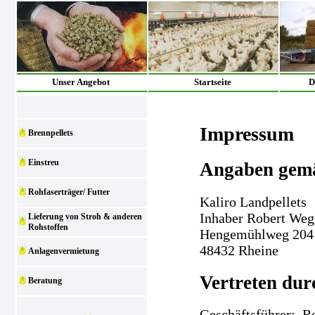
Unser Angebot
Startseite
D
Impressum
Brennpellets
Einstreu
Angaben gem
Rohfaserträger/ Futter
Kaliro Landpellets
Inhaber Robert We
Lieferung von Stroh & anderen
Rohstoffen
Hengemühlweg 204
48432 Rheine
Anlagenvermietung
Vertreten dur
Beratung
Geschäftsführer: 