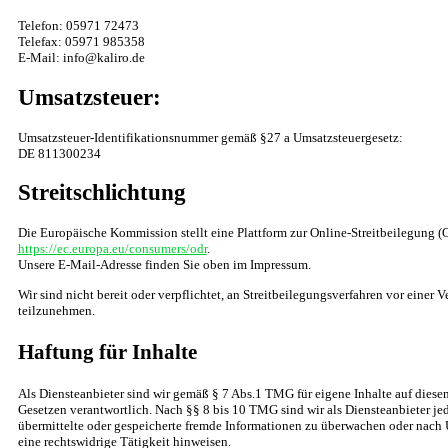
Telefon: 05971 72473
Telefax: 05971 985358
E-Mail: info@kaliro.de
Umsatzsteuer:
Umsatzsteuer-Identifikationsnummer gemäß §27 a Umsatzsteuergesetz:
DE 811300234
Streitschlichtung
Die Europäische Kommission stellt eine Plattform zur Online-Streitbeilegung (O
https://ec.europa.eu/consumers/odr
.
Unsere E-Mail-Adresse finden Sie oben im Impressum.
Wir sind nicht bereit oder verpflichtet, an Streitbeilegungsverfahren vor einer 
teilzunehmen.
Haftung für Inhalte
Als Diensteanbieter sind wir gemäß § 7 Abs.1 TMG für eigene Inhalte auf diese
Gesetzen verantwortlich. Nach §§ 8 bis 10 TMG sind wir als Diensteanbieter jed
übermittelte oder gespeicherte fremde Informationen zu überwachen oder nach 
eine rechtswidrige Tätigkeit hinweisen.