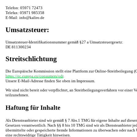
Telefon: 05971 72473
Telefax: 05971 985358
E-Mail: info@kaliro.de
Umsatzsteuer:
Umsatzsteuer-Identifikationsnummer gemäß §27 a Umsatzsteuergesetz:
DE 811300234
Streitschlichtung
Die Europäische Kommission stellt eine Plattform zur Online-Streitbeilegung (O
https://ec.europa.eu/consumers/odr
.
Unsere E-Mail-Adresse finden Sie oben im Impressum.
Wir sind nicht bereit oder verpflichtet, an Streitbeilegungsverfahren vor einer 
teilzunehmen.
Haftung für Inhalte
Als Diensteanbieter sind wir gemäß § 7 Abs.1 TMG für eigene Inhalte auf diese
Gesetzen verantwortlich. Nach §§ 8 bis 10 TMG sind wir als Diensteanbieter jed
übermittelte oder gespeicherte fremde Informationen zu überwachen oder nach 
eine rechtswidrige Tätigkeit hinweisen.