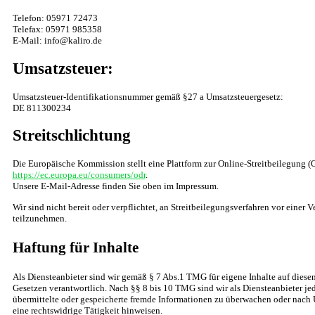
Telefon: 05971 72473
Telefax: 05971 985358
E-Mail: info@kaliro.de
Umsatzsteuer:
Umsatzsteuer-Identifikationsnummer gemäß §27 a Umsatzsteuergesetz:
DE 811300234
Streitschlichtung
Die Europäische Kommission stellt eine Plattform zur Online-Streitbeilegung (O
https://ec.europa.eu/consumers/odr
.
Unsere E-Mail-Adresse finden Sie oben im Impressum.
Wir sind nicht bereit oder verpflichtet, an Streitbeilegungsverfahren vor einer 
teilzunehmen.
Haftung für Inhalte
Als Diensteanbieter sind wir gemäß § 7 Abs.1 TMG für eigene Inhalte auf diese
Gesetzen verantwortlich. Nach §§ 8 bis 10 TMG sind wir als Diensteanbieter jed
übermittelte oder gespeicherte fremde Informationen zu überwachen oder nach 
eine rechtswidrige Tätigkeit hinweisen.