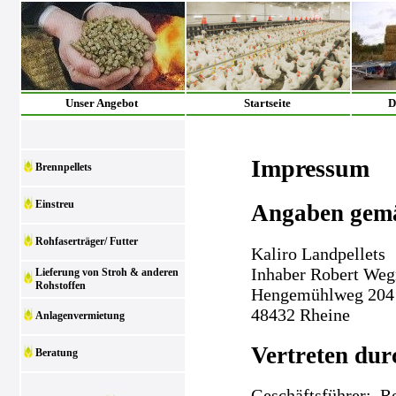
Unser Angebot
Startseite
D
Impressum
Brennpellets
Einstreu
Angaben gem
Rohfaserträger/ Futter
Kaliro Landpellets
Inhaber Robert We
Lieferung von Stroh & anderen
Rohstoffen
Hengemühlweg 204
48432 Rheine
Anlagenvermietung
Vertreten dur
Beratung
Geschäftsführer: 