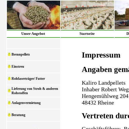
Unser Angebot
Startseite
D
Impressum
Brennpellets
Einstreu
Angaben gem
Rohfaserträger/ Futter
Kaliro Landpellets
Inhaber Robert We
Lieferung von Stroh & anderen
Rohstoffen
Hengemühlweg 204
48432 Rheine
Anlagenvermietung
Vertreten dur
Beratung
Geschäftsführer: 