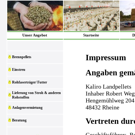
Unser Angebot
Startseite
D
Impressum
Brennpellets
Einstreu
Angaben gem
Rohfaserträger/ Futter
Kaliro Landpellets
Inhaber Robert We
Lieferung von Stroh & anderen
Rohstoffen
Hengemühlweg 204
48432 Rheine
Anlagenvermietung
Vertreten dur
Beratung
Geschäftsführer: 