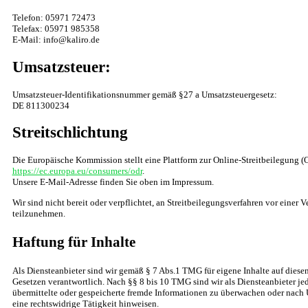
Telefon: 05971 72473
Telefax: 05971 985358
E-Mail: info@kaliro.de
Umsatzsteuer:
Umsatzsteuer-Identifikationsnummer gemäß §27 a Umsatzsteuergesetz:
DE 811300234
Streitschlichtung
Die Europäische Kommission stellt eine Plattform zur Online-Streitbeilegung (O
https://ec.europa.eu/consumers/odr
.
Unsere E-Mail-Adresse finden Sie oben im Impressum.
Wir sind nicht bereit oder verpflichtet, an Streitbeilegungsverfahren vor einer 
teilzunehmen.
Haftung für Inhalte
Als Diensteanbieter sind wir gemäß § 7 Abs.1 TMG für eigene Inhalte auf diese
Gesetzen verantwortlich. Nach §§ 8 bis 10 TMG sind wir als Diensteanbieter jed
übermittelte oder gespeicherte fremde Informationen zu überwachen oder nach 
eine rechtswidrige Tätigkeit hinweisen.