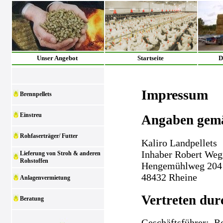
Unser Angebot
Startseite
D
Impressum
Brennpellets
Einstreu
Angaben gem
Rohfaserträger/ Futter
Kaliro Landpellets
Inhaber Robert We
Lieferung von Stroh & anderen
Rohstoffen
Hengemühlweg 204
48432 Rheine
Anlagenvermietung
Vertreten dur
Beratung
Geschäftsführer: 