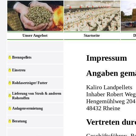
Unser Angebot
Startseite
D
Impressum
Brennpellets
Einstreu
Angaben gem
Rohfaserträger/ Futter
Kaliro Landpellets
Inhaber Robert We
Lieferung von Stroh & anderen
Rohstoffen
Hengemühlweg 204
48432 Rheine
Anlagenvermietung
Vertreten dur
Beratung
Geschäftsführer: 