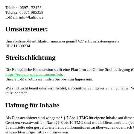
Telefon: 05971 72473
Telefax: 05971 985358
E-Mail: info@kaliro.de
Umsatzsteuer:
Umsatzsteuer-Identifikationsnummer gemäß §27 a Umsatzsteuergesetz:
DE 811300234
Streitschlichtung
Die Europäische Kommission stellt eine Plattform zur Online-Streitbeilegung (O
https://ec.europa.eu/consumers/odr
.
Unsere E-Mail-Adresse finden Sie oben im Impressum.
Wir sind nicht bereit oder verpflichtet, an Streitbeilegungsverfahren vor einer 
teilzunehmen.
Haftung für Inhalte
Als Diensteanbieter sind wir gemäß § 7 Abs.1 TMG für eigene Inhalte auf diese
Gesetzen verantwortlich. Nach §§ 8 bis 10 TMG sind wir als Diensteanbieter jed
übermittelte oder gespeicherte fremde Informationen zu überwachen oder nach 
eine rechtswidrige Tätigkeit hinweisen.