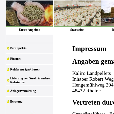
Unser Angebot
Startseite
D
Impressum
Brennpellets
Einstreu
Angaben gem
Rohfaserträger/ Futter
Kaliro Landpellets
Inhaber Robert We
Lieferung von Stroh & anderen
Rohstoffen
Hengemühlweg 204
48432 Rheine
Anlagenvermietung
Vertreten dur
Beratung
Geschäftsführer: 