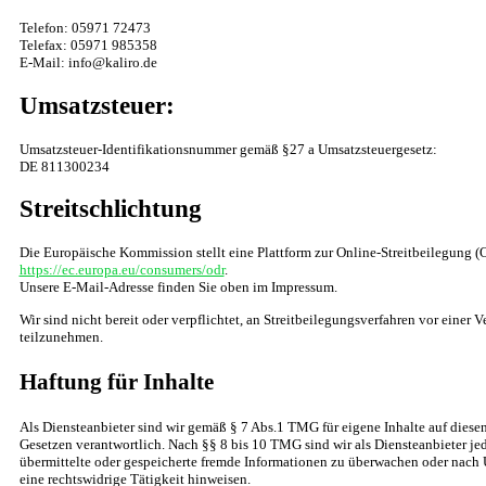
Telefon: 05971 72473
Telefax: 05971 985358
E-Mail: info@kaliro.de
Umsatzsteuer:
Umsatzsteuer-Identifikationsnummer gemäß §27 a Umsatzsteuergesetz:
DE 811300234
Streitschlichtung
Die Europäische Kommission stellt eine Plattform zur Online-Streitbeilegung (O
https://ec.europa.eu/consumers/odr
.
Unsere E-Mail-Adresse finden Sie oben im Impressum.
Wir sind nicht bereit oder verpflichtet, an Streitbeilegungsverfahren vor einer 
teilzunehmen.
Haftung für Inhalte
Als Diensteanbieter sind wir gemäß § 7 Abs.1 TMG für eigene Inhalte auf diese
Gesetzen verantwortlich. Nach §§ 8 bis 10 TMG sind wir als Diensteanbieter jed
übermittelte oder gespeicherte fremde Informationen zu überwachen oder nach 
eine rechtswidrige Tätigkeit hinweisen.