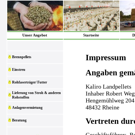
Unser Angebot
Startseite
D
Impressum
Brennpellets
Einstreu
Angaben gem
Rohfaserträger/ Futter
Kaliro Landpellets
Inhaber Robert We
Lieferung von Stroh & anderen
Rohstoffen
Hengemühlweg 204
48432 Rheine
Anlagenvermietung
Vertreten dur
Beratung
Geschäftsführer: 