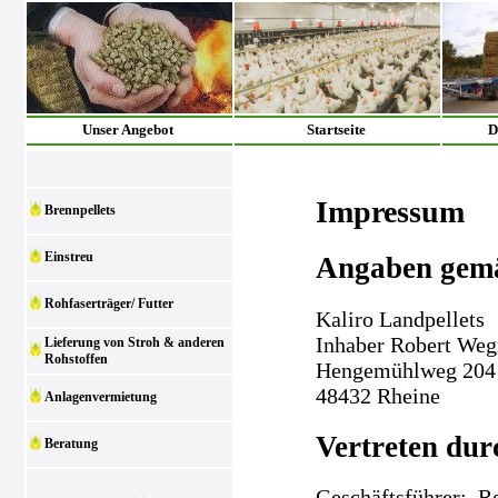
Unser Angebot
Startseite
D
Impressum
Brennpellets
Einstreu
Angaben gem
Rohfaserträger/ Futter
Kaliro Landpellets
Inhaber Robert We
Lieferung von Stroh & anderen
Rohstoffen
Hengemühlweg 204
48432 Rheine
Anlagenvermietung
Vertreten dur
Beratung
Geschäftsführer: 