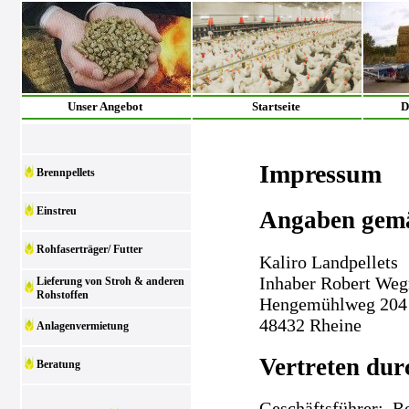
Unser Angebot
Startseite
D
Impressum
Brennpellets
Einstreu
Angaben gem
Rohfaserträger/ Futter
Kaliro Landpellets
Inhaber Robert We
Lieferung von Stroh & anderen
Rohstoffen
Hengemühlweg 204
48432 Rheine
Anlagenvermietung
Vertreten dur
Beratung
Geschäftsführer: 