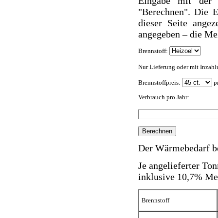
Eingabe mit der 
"Berechnen". Die E
dieser Seite angez
angegeben – die Me
Brennstoff:
Nur Lieferung oder mit Inzah
Brennstoffpreis:
pr
Verbrauch pro Jahr:
Der Wärmebedarf b
Je angelieferter To
inklusive 10,7% Meh
Brennstoff