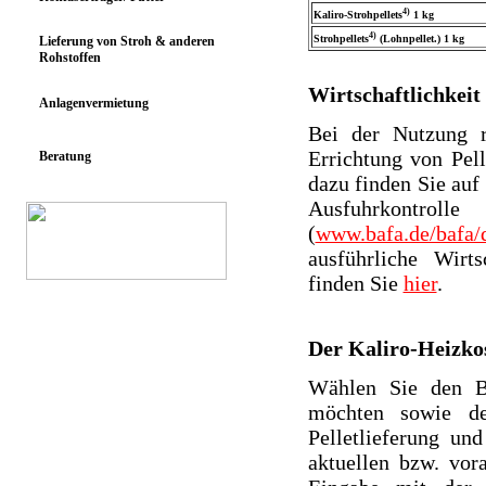
4)
Kaliro-Strohpellets
1 kg
4)
Strohpellets
(Lohnpellet.) 1 kg
Lieferung von Stroh & anderen
Rohstoffen
Wirtschaftlichkeit
Anlagenvermietung
Bei der Nutzung r
Errichtung von Pell
Beratung
dazu finden Sie auf
Ausfuhrkontrolle
(
www.bafa.de/bafa/d
ausführliche Wirt
finden Sie
hier
.
Der Kaliro-Heizko
Wählen Sie den Br
möchten sowie de
Pelletlieferung un
aktuellen bzw. vor