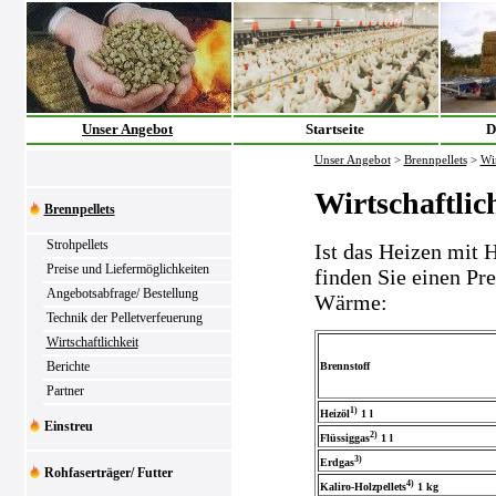
Unser Angebot
Startseite
D
Unser Angebot
>
Brennpellets
>
Wir
Wirtschaftlic
Brennpellets
Strohpellets
Ist das Heizen mit H
Preise und Liefermöglichkeiten
finden Sie einen Pr
Angebotsabfrage/ Bestellung
Wärme:
Technik der Pelletverfeuerung
Wirtschaftlichkeit
Berichte
Brennstoff
Partner
1)
Heizöl
1 l
Einstreu
2)
Flüssiggas
1 l
3)
Erdgas
Rohfaserträger/ Futter
4)
Kaliro-Holzpellets
1 kg