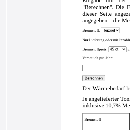
Eingabe mit der 
"Berechnen". Die E
dieser Seite angez
angegeben – die Me
Brennstoff:
Nur Lieferung oder mit Inzah
Brennstoffpreis:
pr
Verbrauch pro Jahr:
Der Wärmebedarf b
Je angelieferter To
inklusive 10,7% Meh
Brennstoff