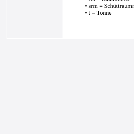
• srm = Schüttraum
• t = Tonne