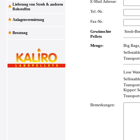
E-Mail Adresse:
Lieferung von Stroh & anderen
Rohstoffen
Tel.-Nr.:
Anlagenvermietung
Fax-Nr.:
Gewünschte
Stroh-Bre
Beratung
Pellets
Menge:
Big Bags,
Selbstab
Transport
Lose Ware
Selbstabh
Transport
Kipper/ 
Transpor
Bemerkungen: