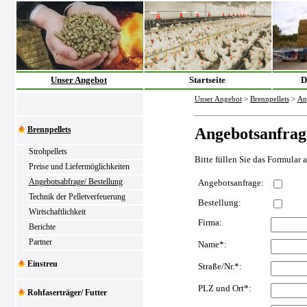
Unser Angebot
Startseite
D
Unser Angebot
>
Brennpellets
>
An
Brennpellets
Angebotsanfrag
Strohpellets
Bitte füllen Sie das Formular 
Preise und Liefermöglichkeiten
Angebotsabfrage/ Bestellung
Angebotsanfrage:
Technik der Pelletverfeuerung
Bestellung:
Wirtschaftlichkeit
Firma:
Berichte
Partner
Name*:
Einstreu
Straße/Nr.*:
PLZ und Ort*:
Rohfaserträger/ Futter