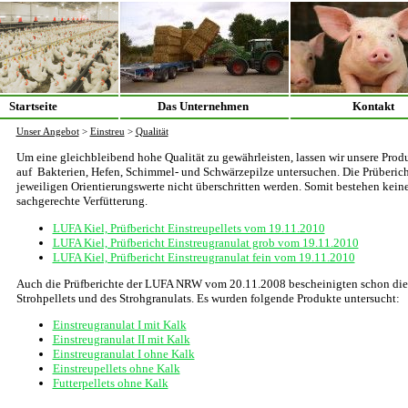
Startseite
Das Unternehmen
Kontakt
Unser Angebot
>
Einstreu
>
Qualität
Um eine gleichbleibend hohe Qualität zu gewährleisten, lassen wir unsere Pro
auf Bakterien, Hefen, Schimmel- und Schwärzepilze untersuchen. Die Prübericht
jeweiligen Orientierungswerte nicht überschritten werden. Somit bestehen kein
sachgerechte Verfütterung.
LUFA Kiel, Prüfbericht Einstreupellets vom 19.11.2010
LUFA Kiel, Prüfbericht Einstreugranulat grob vom 19.11.2010
LUFA Kiel, Prüfbericht Einstreugranulat fein vom 19.11.2010
Auch die Prüfberichte der LUFA NRW vom 20.11.2008 bescheinigten schon die 
Strohpellets und des Strohgranulats. Es wurden folgende Produkte untersucht:
Einstreugranulat I mit Kalk
Einstreugranulat II mit Kalk
Einstreugranulat I ohne Kalk
Einstreupellets ohne Kalk
Futterpellets ohne Kalk