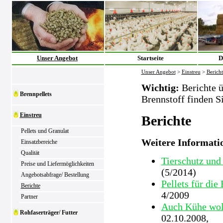
Unser Angebot
Startseite
D
Unser Angebot
>
Einstreu
>
Bericht
Wichtig:
Berichte ü
Brennpellets
Brennstoff finden S
Einstreu
Berichte
Pellets und Granulat
Weitere Informati
Einsatzbereiche
Qualität
Tierschutz und
Preise und Liefermöglichkeiten
(5/2014)
Angebotsabfrage/ Bestellung
Pellets für die
Berichte
4/2009
Partner
Auch Kühe wol
Rohfaserträger/ Futter
02.10.2008,