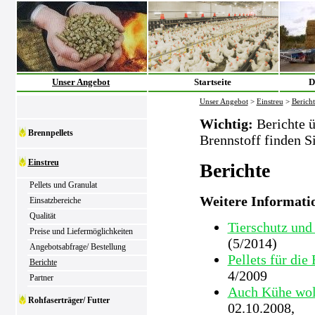
Unser Angebot
Startseite
D
Unser Angebot
>
Einstreu
>
Bericht
Wichtig:
Berichte ü
Brennpellets
Brennstoff finden S
Einstreu
Berichte
Pellets und Granulat
Weitere Informati
Einsatzbereiche
Qualität
Tierschutz und
Preise und Liefermöglichkeiten
(5/2014)
Angebotsabfrage/ Bestellung
Pellets für die
Berichte
4/2009
Partner
Auch Kühe wol
Rohfaserträger/ Futter
02.10.2008,