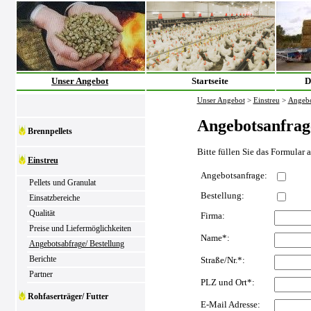
Unser Angebot
Startseite
D
Unser Angebot
>
Einstreu
>
Angebo
Angebotsanfrag
Brennpellets
Bitte füllen Sie das Formular 
Einstreu
Angebotsanfrage:
Pellets und Granulat
Bestellung:
Einsatzbereiche
Qualität
Firma:
Preise und Liefermöglichkeiten
Name*:
Angebotsabfrage/ Bestellung
Berichte
Straße/Nr.*:
Partner
PLZ und Ort*:
Rohfaserträger/ Futter
E-Mail Adresse: