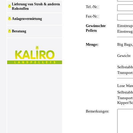
Lieferung von Stroh & anderen
Tel.-Nr.:
Rohstoffen
Fax-Nr.:
Anlagenvermietung
Gewünschte
Einstreupe
Pellets
Beratung
Einstreug
Menge:
Big Bags,
Gewicht
Selbstab
Transport
Lose Ware
Selbstabh
Transport
Kipper/S
Bemerkungen: