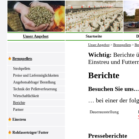
Unser Angebot
Startseite
D
Unser Angebot
>
Brennpellets
>
Ber
Wichtig:
Berichte ü
Brennpellets
Einstreu und Futter
Strohpellets
Berichte
Preise und Liefermöglichkeiten
Angebotsabfrage/ Bestellung
Besuchen Sie uns
Technik der Pelletverfeuerung
Wirtschaftlichkeit
… bei einer der fol
Berichte
Partner
Dauerausstellung
Einstreu
Rohfaserträger/ Futter
Presseberichte