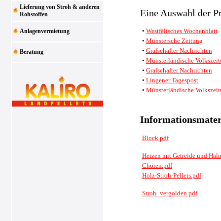
Lieferung von Stroh & anderen
Eine Auswahl der Pr
Rohstoffen
•
Westfälisches Wochenblatt
Anlagenvermietung
•
Münstersche Zeitung
•
Grafschafter Nachrichten
Beratung
•
Münsterländische Volkszei
•
Grafschafter Nachrichten
•
Lingener Tagespost
•
Münsterländische Volkszei
Informationsmater
Block.pdf
Heizen mit Getreide und Hal
Choren.pdf
Holz-Stroh-Pellets.pdf
Stroh_vergolden.pdf