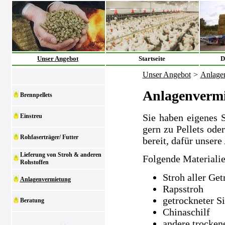
Unser Angebot
Startseite
D
Unser Angebot
>
Anlage
Anlagenverm
Brennpellets
Sie haben eigenes 
Einstreu
gern zu Pellets ode
Rohfaserträger/ Futter
bereit, dafür unsere
Lieferung von Stroh & anderen
Folgende Materialie
Rohstoffen
Stroh aller Get
Anlagenvermietung
Rapsstroh
getrockneter S
Beratung
Chinaschilf
andere trocken