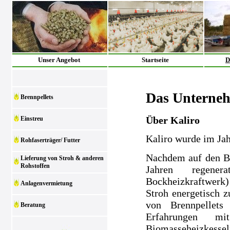
Unser Angebot
Startseite
D
Das Unterne
Brennpellets
Über Kaliro
Einstreu
Kaliro wurde im Ja
Rohfaserträger/ Futter
Nachdem auf den Be
Lieferung von Stroh & anderen
Rohstoffen
Jahren regenera
Bockheizkraftwerk)
Anlagenvermietung
Stroh energetisch z
von Brennpellets
Beratung
Erfahrungen m
Biomasseheizkesse