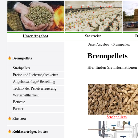
Unser Angebot
Startseite
D
Unser Angebot
>
Brennpellets
Brennpellets
Brennpellets
Hier finden Sie Informationen
Strohpellets
Preise und Liefermöglichkeiten
Angebotsabfrage/ Bestellung
Technik der Pelletverfeuerung
Wirtschaftlichkeit
Berichte
Partner
Strohpellets
Einstreu
Rohfaserträger/ Futter