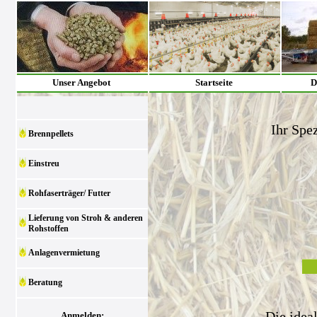
Unser Angebot
Startseite
D
Ihr Spez
Brennpellets
Einstreu
Rohfaserträger/ Futter
Lieferung von Stroh & anderen
Rohstoffen
Anlagenvermietung
Beratung
Die idea
Anmelden: