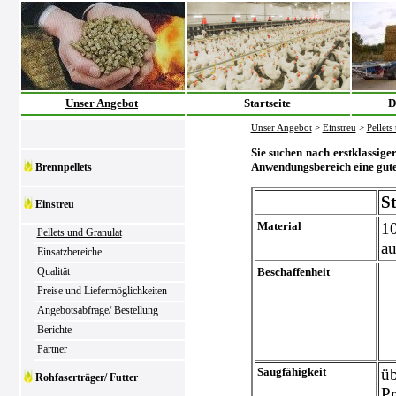
Unser Angebot
Startseite
D
Unser Angebot
>
Einstreu
>
Pellets
Sie suchen nach erstklassige
Anwendungsbereich eine gute
Brennpellets
St
Einstreu
Material
1
Pellets und Granulat
au
Einsatzbereiche
Beschaffenheit
Qualität
Preise und Liefermöglichkeiten
Angebotsabfrage/ Bestellung
Berichte
Partner
Saugfähigkeit
üb
Rohfaserträger/ Futter
Pr