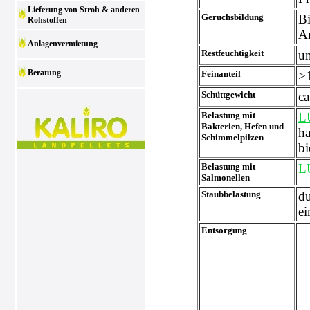
Lieferung von Stroh & anderen
Geruchsbildung
Bi
Rohstoffen
A
Anlagenvermietung
Restfeuchtigkeit
un
Beratung
Feinanteil
>
Schüttgewicht
ca
Belastung mit
L
Bakterien, Hefen und
ha
Schimmel­pil­zen
bi
Belastung mit
L
Salmonellen
Staubbelastung
du
ei
Entsorgung