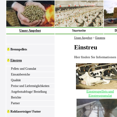
Unser Angebot
Startseite
D
Unser Angebot
>
Einstreu
Einstreu
Brennpellets
Hier finden Sie Informationen
Einstreu
Pellets und Granulat
Einsatzbereiche
Qualität
Preise und Liefermöglichkeiten
Einstreupellets und
Angebotsabfrage/ Bestellung
Einstreugranulat
Berichte
Partner
Rohfaserträger/ Futter