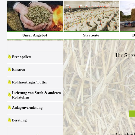
Unser Angebot
Startseite
D
Ihr Spez
Brennpellets
Einstreu
Rohfaserträger/ Futter
Lieferung von Stroh & anderen
Rohstoffen
Anlagenvermietung
Beratung
Die idea