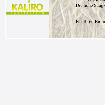
Die hohe Saugkr
Für Ihren Biom