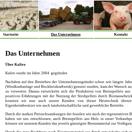
Startseite
Das Unternehmen
Kontakt
Das Unternehmen
Über Kaliro
Kaliro wurde im Jahre 2004 gegründet.
Nachdem auf den Betrieben der Unternehmensgründer schon seit langen Jahre
(Windkraftanlage und Bockheizkraftwerk) genutzt wurden, kam der Wunsch auf,
zu verwerten. Daraus entwickelte sich die Produktion von Brennpellets aus
positiven Erfahrungen mit der Nutzung der Strohpellets durch Biomasseheiz
konnten wir nun auch unsere Kunden von dieser Heiztechnik überz
Eigenheimbesitzer wie auch landwirtschaftliche und gewerbliche Betriebe.
Durch die starken Preisschwankungen der fossilen wie auch der regenerativen Br
haben wir uns entschlossen, auch Brennpellets aus Holz in unser Verkauf
können wir unserem Kunden das jeweils günstigste Brennmaterial zur Verfügung
Durch die rege Nachfrage nach Einstreumaterial aus Stroh entwickelte sich u