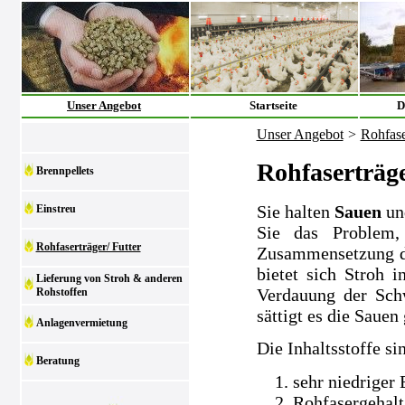
Unser Angebot
Startseite
D
Unser Angebot
>
Rohfase
Rohfaserträge
Brennpellets
Sie halten
Sauen
un
Einstreu
Sie das Problem,
Rohfaserträger/ Futter
Zusammensetzung der
bietet sich Stroh i
Lieferung von Stroh & anderen
Verdauung der Sch
Rohstoffen
sättigt es die Sauen 
Anlagenvermietung
Die Inhaltsstoffe si
Beratung
sehr niedriger
Rohfasergehalt