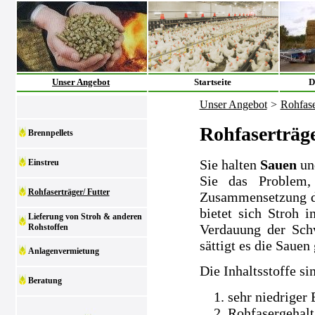
Unser Angebot
Startseite
D
Unser Angebot
>
Rohfase
Rohfaserträge
Brennpellets
Sie halten
Sauen
un
Einstreu
Sie das Problem,
Rohfaserträger/ Futter
Zusammensetzung der
bietet sich Stroh i
Lieferung von Stroh & anderen
Verdauung der Sch
Rohstoffen
sättigt es die Sauen 
Anlagenvermietung
Die Inhaltsstoffe si
Beratung
sehr niedriger
Rohfasergehalt